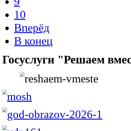
9
10
Вперёд
В конец
Госуслуги "Решаем вме