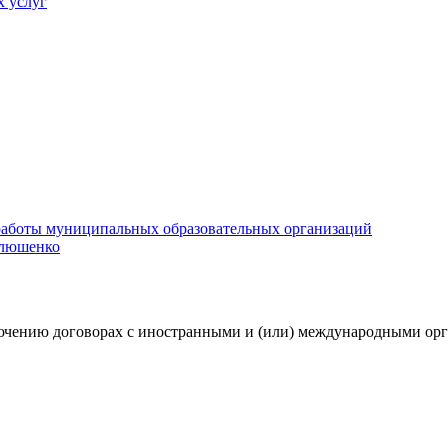
х услуг
е работы муниципальных образовательных организаций
илюшенко
ючению договорах с иностранными и (или) международными орга