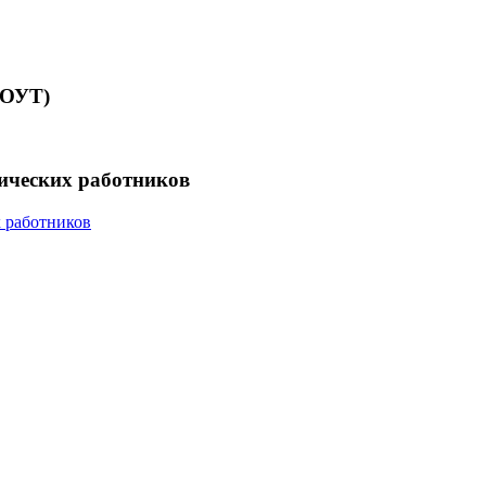
СОУТ)
гических работников
х работников