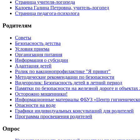
Страница учителя-логопеда
Калоева Галина Петровна, учитель-логопед
Страница педагога-психолога
Родителям
Советы
Безопасность детства
Условия приема
Организация питания
Информация о субсидии
Адаптация детей
Ролик по вакцинопрофилактике "Я привит"
Методические рекомендации по безопасности
Видеоролик: Безопасность детей в летний период
Памятки по безопасности на железной дороге и объектах
Осторожно мошенники!
Информационные материалы ФБУЗ «Центр гигиеническог
Опасности на воде
Графики индивидуальных консультаций для родителей
Программа просвещения родителей
Опрос