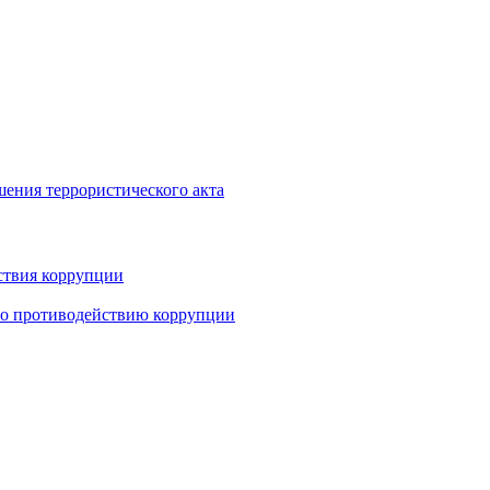
шения террористического акта
ствия коррупции
по противодействию коррупции