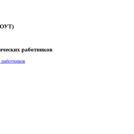
СОУТ)
гических работников
х работников