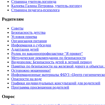
Страница учителя-логопеда
Калоева Галина Петровна, учитель-логопед
Страница педагога-психолога
Родителям
Советы
Безопасность детства
Условия приема
Организация питания
Информация о субсидии
Адаптация детей
Ролик по вакцинопрофилактике "Я привит"
Методические рекомендации по безопасности
Видеоролик: Безопасность детей в летний период
Памятки по безопасности на железной дороге и объектах
Осторожно мошенники!
Информационные материалы ФБУЗ «Центр гигиеническог
Опасности на воде
Графики индивидуальных консультаций для родителей
Программа просвещения родителей
Опрос