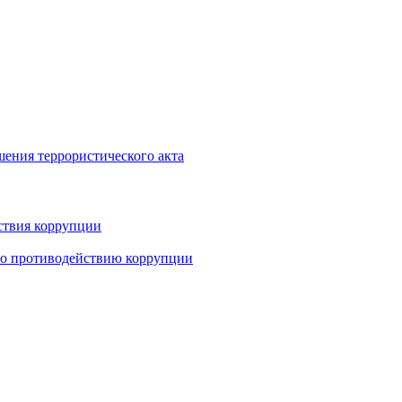
шения террористического акта
ствия коррупции
по противодействию коррупции