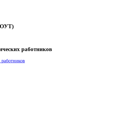
СОУТ)
гических работников
х работников