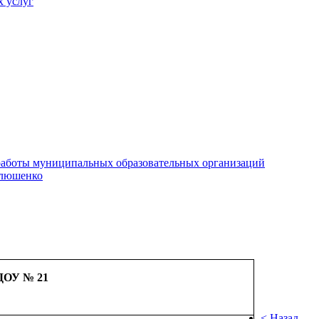
х услуг
е работы муниципальных образовательных организаций
илюшенко
ДОУ № 21
< Назад