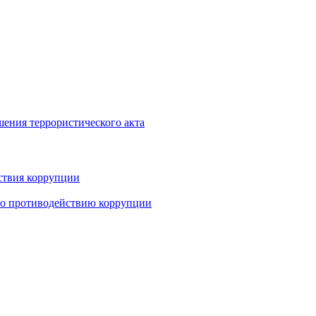
шения террористического акта
ствия коррупции
по противодействию коррупции