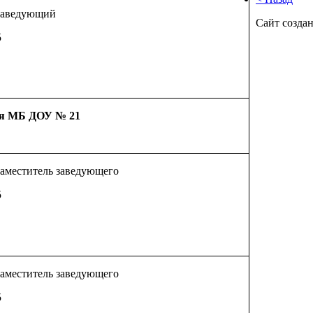
аведующий
Сайт созда
5
ля МБ ДОУ № 21
аместитель заведующего
5
аместитель заведующего
5