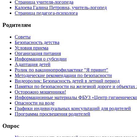
Страница учителя-логопеда
Калоева Галина Петровна, учитель-логопед
Страница педагога-психолога
Родителям
Советы
Безопасность детства
Условия приема
Организация питания
Информация о субсидии
Адаптация детей
Ролик по вакцинопрофилактике "Я привит"
Методические рекомендации по безопасности
Видеоролик: Безопасность детей в летний период
Памятки по безопасности на железной дороге и объектах
Осторожно мошенники!
Информационные материалы ФБУЗ «Центр гигиеническог
Опасности на воде
Графики индивидуальных консультаций для родителей
Программа просвещения родителей
Опрос