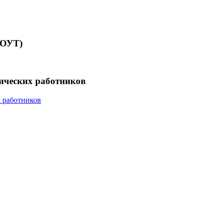
СОУТ)
гических работников
х работников