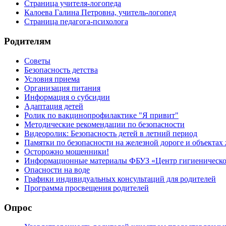
Страница учителя-логопеда
Калоева Галина Петровна, учитель-логопед
Страница педагога-психолога
Родителям
Советы
Безопасность детства
Условия приема
Организация питания
Информация о субсидии
Адаптация детей
Ролик по вакцинопрофилактике "Я привит"
Методические рекомендации по безопасности
Видеоролик: Безопасность детей в летний период
Памятки по безопасности на железной дороге и объектах
Осторожно мошенники!
Информационные материалы ФБУЗ «Центр гигиеническог
Опасности на воде
Графики индивидуальных консультаций для родителей
Программа просвещения родителей
Опрос