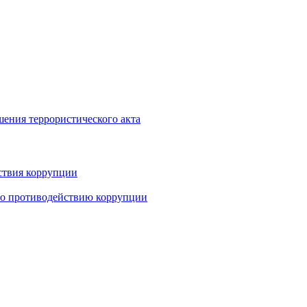
шения террористического акта
ствия коррупции
по противодействию коррупции