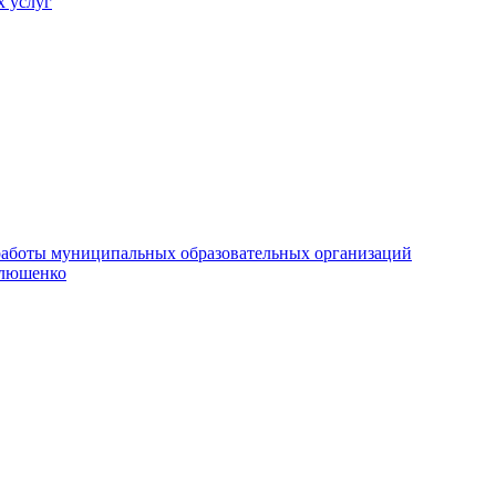
х услуг
е работы муниципальных образовательных организаций
илюшенко