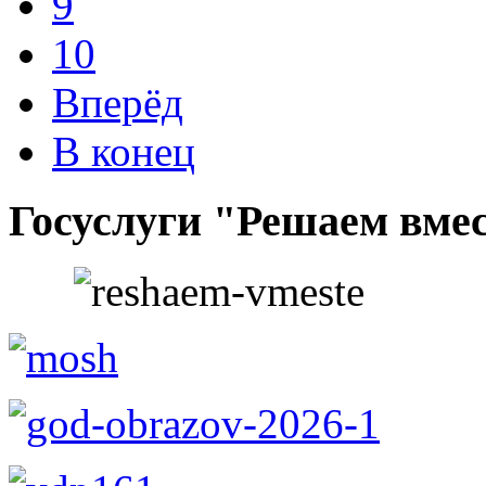
9
10
Вперёд
В конец
Госуслуги "Решаем вме