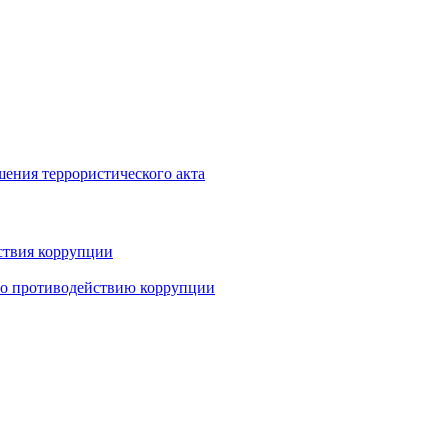
шения террористического акта
ствия коррупции
по противодействию коррупции