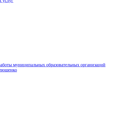
х услуг
е работы муниципальных образовательных организаций
илюшенко