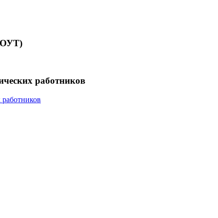
СОУТ)
гических работников
х работников