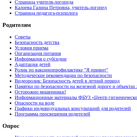
Страница учителя-логопеда
Калоева Галина Петровна, учитель-логопед
Страница педагога-психолога
Родителям
Советы
Безопасность детства
Условия приема
Организация питания
Информация о субсидии
Адаптация детей
Ролик по вакцинопрофилактике "Я привит"
Методические рекомендации по безопасности
Видеоролик: Безопасность детей в летний период
Памятки по безопасности на железной дороге и объектах
Осторожно мошенники!
Информационные материалы ФБУЗ «Центр гигиеническог
Опасности на воде
Графики индивидуальных консультаций для родителей
Программа просвещения родителей
Опрос