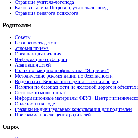
Страница учителя-логопеда
Калоева Галина Петровна, учитель-логопед
Страница педагога-психолога
Родителям
Советы
Безопасность детства
Условия приема
Организация питания
Информация о субсидии
Адаптация детей
Ролик по вакцинопрофилактике "Я привит"
Методические рекомендации по безопасности
Видеоролик: Безопасность детей в летний период
Памятки по безопасности на железной дороге и объектах
Осторожно мошенники!
Информационные материалы ФБУЗ «Центр гигиеническог
Опасности на воде
Графики индивидуальных консультаций для родителей
Программа просвещения родителей
Опрос