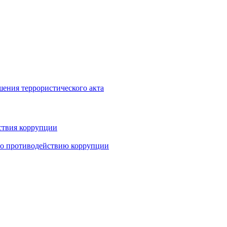
шения террористического акта
ствия коррупции
по противодействию коррупции