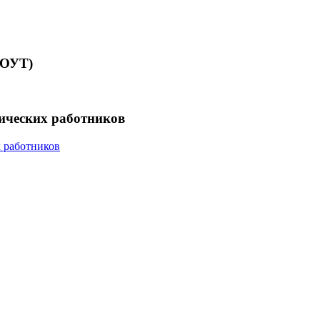
СОУТ)
гических работников
х работников