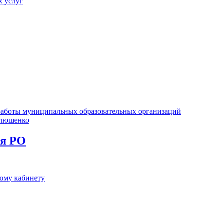
х услуг
е работы муниципальных образовательных организаций
илюшенко
ия РО
ному кабинету